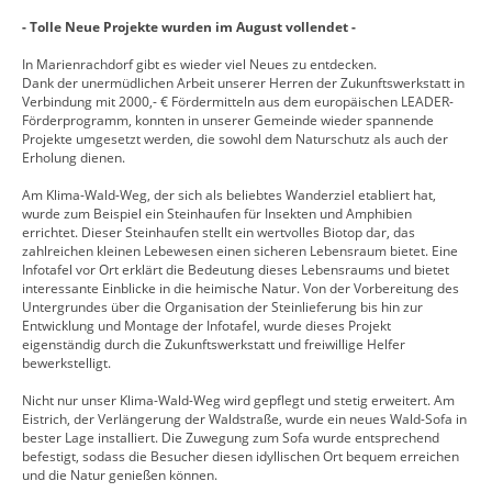
- Tolle Neue Projekte wurden im August vollendet -
In
Marienrachdorf gibt es wieder viel Neues zu entdecken.
Dank der unermüdlichen Arbeit unserer Herren der Zukunftswerkstatt in
Verbindung mit 2000,- € Fördermitteln aus dem europäischen LEADER-
Förderprogramm, konnten in unserer Gemeinde wieder spannende
Projekte umgesetzt werden, die sowohl dem Naturschutz als auch der
Erholung dienen.
Am Klima-Wald-Weg, der sich als beliebtes Wanderziel etabliert hat,
wurde zum Beispiel ein Steinhaufen für Insekten und Amphibien
errichtet. Dieser Steinhaufen stellt ein wertvolles Biotop dar, das
zahlreichen kleinen Lebewesen einen sicheren Lebensraum bietet. Eine
Infotafel vor Ort erklärt die Bedeutung dieses Lebensraums und bietet
interessante Einblicke in die heimische Natur. Von der Vorbereitung des
Untergrundes über die Organisation der Steinlieferung bis hin zur
Entwicklung und Montage der Infotafel, wurde dieses Projekt
eigenständig durch die Zukunftswerkstatt und freiwillige Helfer
bewerkstelligt.
Nicht nur unser Klima-Wald-Weg wird gepflegt und stetig erweitert. Am
Eistrich, der Verlängerung der Waldstraße, wurde ein neues Wald-Sofa in
bester Lage installiert. Die Zuwegung zum Sofa wurde entsprechend
befestigt, sodass die Besucher diesen idyllischen Ort bequem erreichen
und die Natur genießen können.