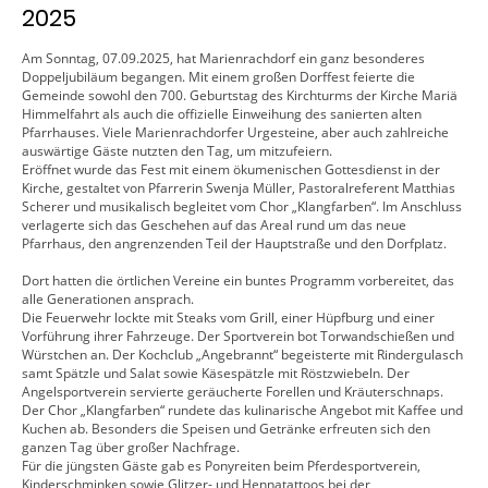
2025
Am Sonntag, 07.09.2025, hat Marienrachdorf ein ganz besonderes
Doppeljubiläum begangen. Mit einem großen Dorffest feierte die
Gemeinde sowohl den 700. Geburtstag des Kirchturms der Kirche Mariä
Himmelfahrt als auch die offizielle Einweihung des sanierten alten
Pfarrhauses. Viele Marienrachdorfer Urgesteine, aber auch zahlreiche
auswärtige Gäste nutzten den Tag, um mitzufeiern.
Eröffnet wurde das Fest mit einem ökumenischen Gottesdienst in der
Kirche, gestaltet von Pfarrerin Swenja Müller, Pastoralreferent Matthias
Scherer und musikalisch begleitet vom Chor „Klangfarben“. Im Anschluss
verlagerte sich das Geschehen auf das Areal rund um das neue
Pfarrhaus, den angrenzenden Teil der Hauptstraße und den Dorfplatz.
Dort hatten die örtlichen Vereine ein buntes Programm vorbereitet, das
alle Generationen ansprach.
Die Feuerwehr lockte mit Steaks vom Grill, einer Hüpfburg und einer
Vorführung ihrer Fahrzeuge. Der Sportverein bot Torwandschießen und
Würstchen an. Der Kochclub „Angebrannt“ begeisterte mit Rindergulasch
samt Spätzle und Salat sowie Käsespätzle mit Röstzwiebeln. Der
Angelsportverein servierte geräucherte Forellen und Kräuterschnaps.
Der Chor „Klangfarben“ rundete das kulinarische Angebot mit Kaffee und
Kuchen ab. Besonders die Speisen und Getränke erfreuten sich den
ganzen Tag über großer Nachfrage.
Für die jüngsten Gäste gab es Ponyreiten beim Pferdesportverein,
Kinderschminken sowie Glitzer- und Hennatattoos bei der