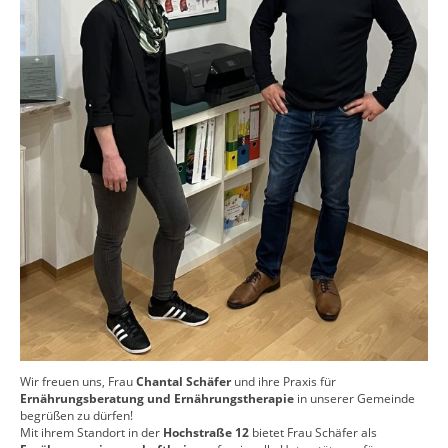
Wir freuen uns, Frau
Chantal Schäfer
und ihre Praxis für
Ernährungsberatung und Ernährungstherapie
in unserer Gemeinde
begrüßen zu dürfen!
Mit ihrem Standort in der
Hochstraße 12
bietet Frau Schäfer als