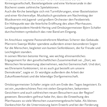
Kirmesgesellschaft, Bastelangebote und eine Vorleserunde in der
Bücherei sowie zahlreiche Spielaktionen.
Auch die Kirche beteiligte sich mit Turmführungen, einer Bastelstation
und einer Kirchenrallye. Musikalisch gestaltete am Nachmittag der
Musikverein mit Jugend- und großem Orchester den Festbetrieb.
Ein Höhepunkt war die feierliche Eröffnung des alten Pfarrhauses.
Landtagspräsident Hendrik Hering und Ortsbürgermeister Björn Schäfer
durchschnitten symbolisch das rote Band am Eingang.
Im Anschluss segnete Pastoralreferent Matthias Scherer das Gebäude.
Pfarrerin Swenja Müller spendete außerdem einen besonderen Segen
für die Menschen, begleitet von bunten Seifenblasen, die für Freude und
Leichtigkeit standen.
In seinen Worten betonte Hering, wie wichtig ehrenamtliches
Engagement für den gesellschaftlichen Zusammenhalt sei. „Dort, wo
Menschen Verantwortung übernehmen, wächst Gemeinschaft. Und dort,
wo Ehrenamt funktioniert, ist es auch gut bestellt um unsere
Demokratie“, sagte er. Er würdigte außerdem die Arbeit der
Zukunftswerkstatt und die lebendige Dorfgemeinschaft.
Ortsbürgermeister Schäfer zeigte sich am Ende des Tages begeistert. Es
sei ein „wunderschönes Fest mit vielen Gesprächen, bekannten
Gesichtern und auch zahlreichen neuen Besuchern aus der Region“
gewesen. Besonders gefreut habe ihn, dass die Einweihung des
Pfarrhauses so viele Menschen zusammengebracht habe. Als kleines
Dankeschön für die Unterstützung beim Erwerb und bei der Förderung